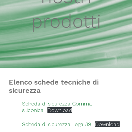
prodotti
Elenco schede tecniche di
sicurezza
Scheda di sicurezza Gomma
siliconica
Download
Scheda di sicurezza Lega 89
Download